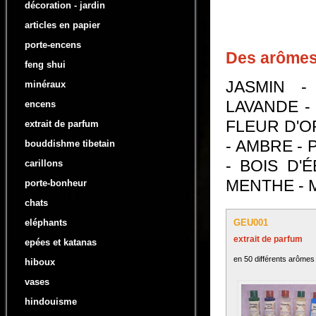
décoration - jardin
articles en papier
porte-encens
Des arômes 
feng shui
JASMIN - 
minéraux
LAVANDE -
encens
FLEUR D'O
extrait de parfum
- AMBRE -
bouddishme tibetain
- BOIS D'
carillons
MENTHE - 
porte-bonheur
chats
GEU001
eléphants
extrait de parfum
epées et katanas
en 50 différents arômes
hiboux
vases
hindouisme