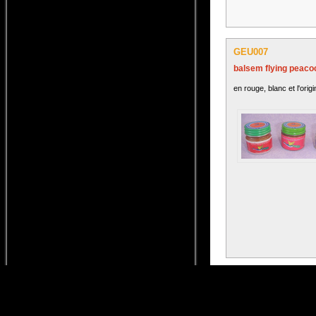
GEU007
balsem flying peaco
en rouge, blanc et l'origi