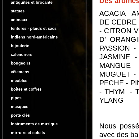
Des arômes 
antiquités et brocante
statues
ACACIA - A
animaux
DE CEDRE 
tentures - plaids et sacs
- CITRON 
indiens nord-américains
D' ORANGI
bijouterie
PASSION -
calendriers
JASMINE -
bougeoirs
MANGUE -
vêtemens
MUGUET - 
meubles
PECHE - PI
boîtes et coffres
- THYM - T
pipes
YLANG
masques
porte clés
instruments de musique
Nous posséd
mirroirs et soleils
avec des bag