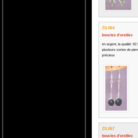
ZIL064
boucles d'oreilles
en argent, la qualité: 92
plusieurs sortes de pier
précieux
ZIL067
boucles d'oreilles