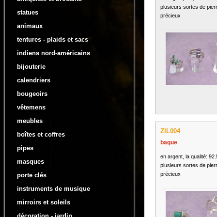
plusieurs sortes de pier
statues
précieux
animaux
tentures - plaids et sacs
indiens nord-américains
bijouterie
calendriers
bougeoirs
vêtemens
meubles
ZIL004
boîtes et coffres
bague
pipes
en argent, la qualité: 92
masques
plusieurs sortes de pier
précieux
porte clés
instruments de musique
mirroirs et soleils
décoration - jardin