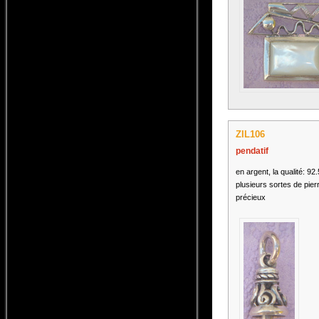
ZIL106
pendatif
en argent, la qualité: 92
plusieurs sortes de pier
précieux