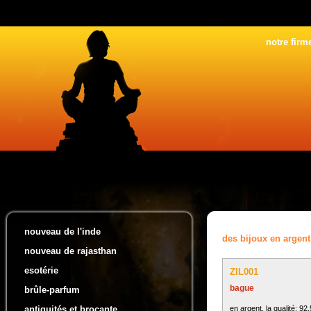
notre firm
nouveau de l'inde
des bijoux en argent
nouveau de rajasthan
esotérie
ZIL001
bague
brûle-parfum
en argent, la qualité: 92
antiquités et brocante