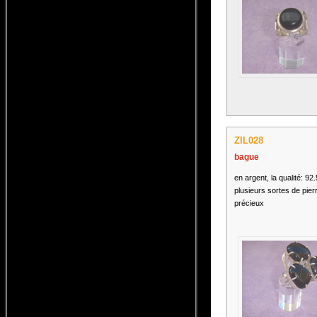
ZIL028
bague
en argent, la qualité: 92
plusieurs sortes de pier
précieux