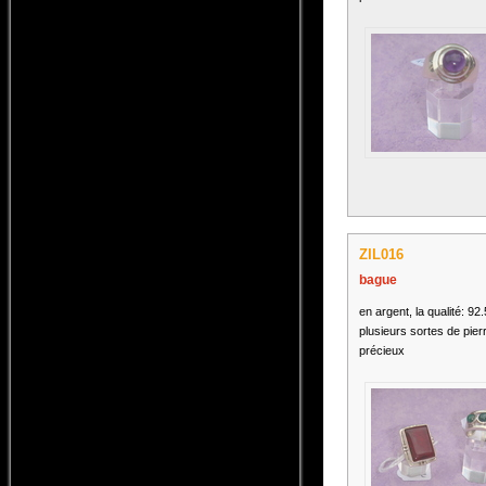
ZIL016
bague
en argent, la qualité: 92
plusieurs sortes de pier
précieux