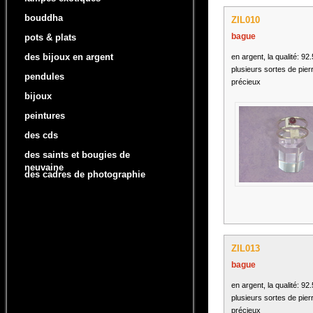
bouddha
ZIL010
bague
pots & plats
des bijoux en argent
en argent, la qualité: 92
plusieurs sortes de pier
pendules
précieux
bijoux
peintures
des cds
des saints et bougies de
neuvaine
des cadres de photographie
ZIL013
bague
en argent, la qualité: 92
plusieurs sortes de pier
précieux