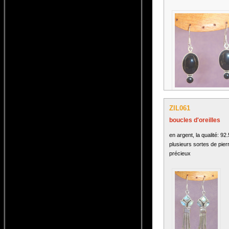
ZIL061
boucles d'oreilles
en argent, la qualité: 92
plusieurs sortes de pier
précieux