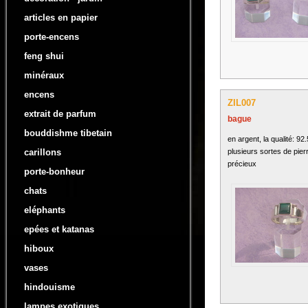
articles en papier
porte-encens
feng shui
minéraux
encens
ZIL007
extrait de parfum
bague
bouddishme tibetain
en argent, la qualité: 92
plusieurs sortes de pier
carillons
précieux
porte-bonheur
chats
eléphants
epées et katanas
hiboux
vases
hindouisme
lampes exotiques