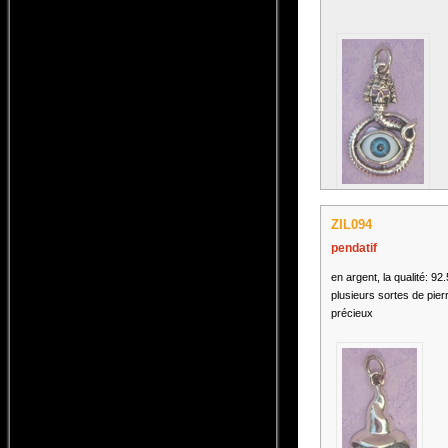
ZIL094
pendatif
en argent, la qualité: 92
plusieurs sortes de pier
précieux