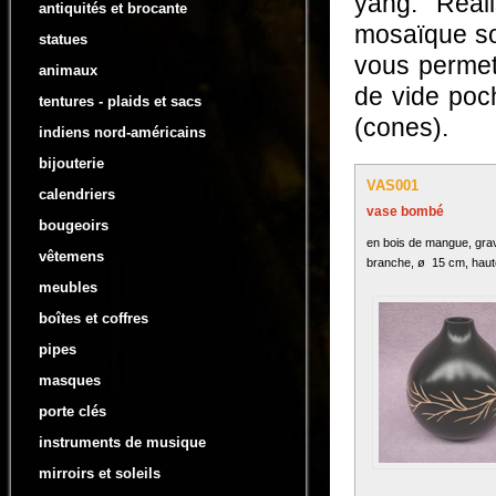
yang. Réal
antiquités et brocante
mosaïque son
statues
vous permet
animaux
de vide poch
tentures - plaids et sacs
(cones).
indiens nord-américains
bijouterie
VAS001
calendriers
vase bombé
bougeoirs
en bois de mangue, gra
vêtemens
branche, ø 15 cm, haut
meubles
boîtes et coffres
pipes
masques
porte clés
instruments de musique
mirroirs et soleils