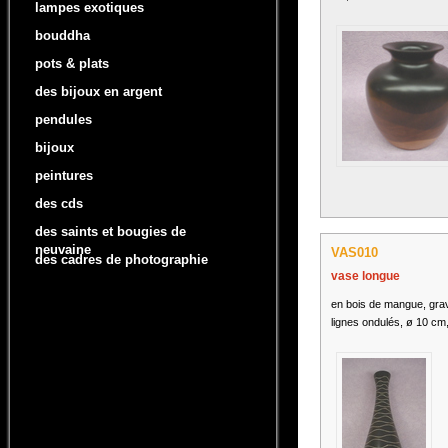
lampes exotiques
bouddha
pots & plats
des bijoux en argent
pendules
bijoux
peintures
des cds
des saints et bougies de
neuvaine
VAS010
des cadres de photographie
vase longue
en bois de mangue, gra
lignes ondulés, ø 10 cm