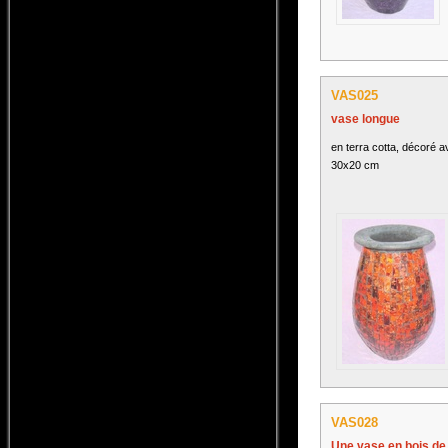
VAS025
vase longue
en terra cotta, décoré a
30x20 cm
VAS028
Une vase en bois d