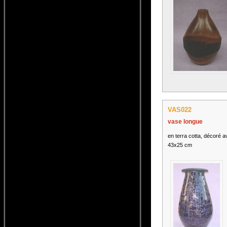
VAS022
vase longue
en terra cotta, décoré a
43x25 cm