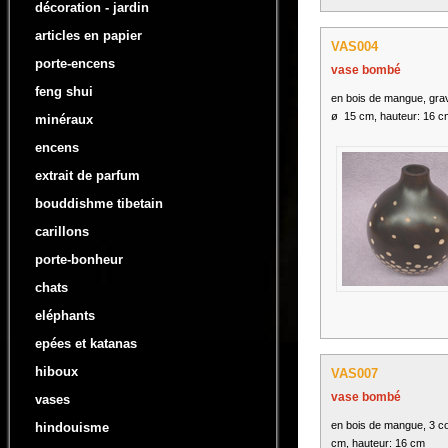
décoration - jardin
articles en papier
VAS004
porte-encens
vase bombé
feng shui
en bois de mangue, grav
ø 15 cm, hauteur: 16 c
minéraux
encens
extrait de parfum
bouddishme tibetain
carillons
porte-bonheur
chats
eléphants
epées et katanas
hiboux
VAS007
vase bombé
vases
en bois de mangue, 3 c
hindouisme
cm, hauteur: 16 cm