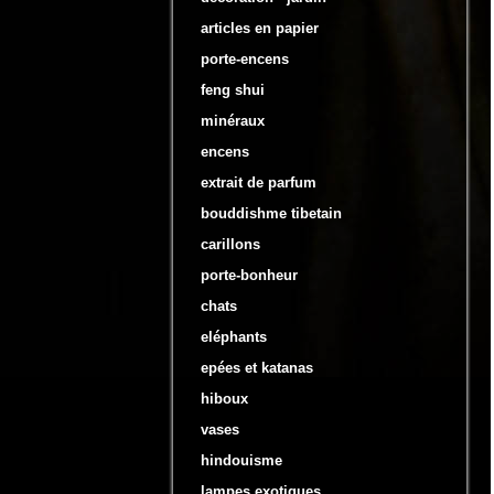
articles en papier
porte-encens
feng shui
minéraux
encens
extrait de parfum
bouddishme tibetain
carillons
porte-bonheur
chats
eléphants
epées et katanas
hiboux
vases
hindouisme
lampes exotiques