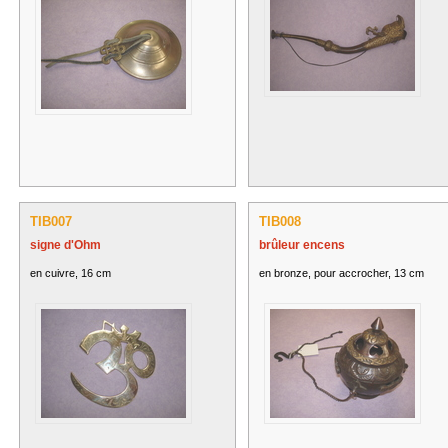
TIB007
TIB008
signe d'Ohm
brûleur encens
en cuivre, 16 cm
en bronze, pour accrocher, 13 cm