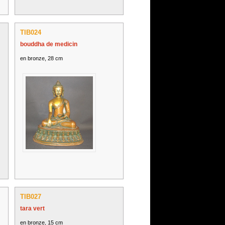
TIB024
bouddha de medicin
en bronze, 28 cm
TIB027
tara vert
en bronze, 15 cm