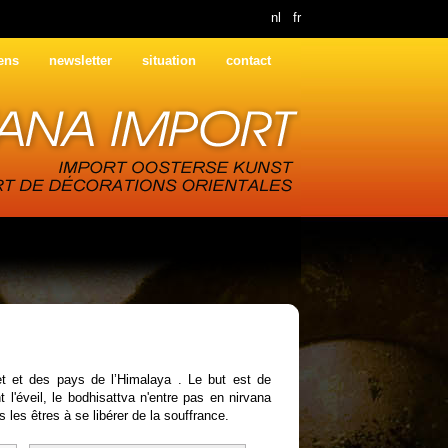
nl
fr
iens
newsletter
situation
contact
t et des pays de l’Himalaya . Le but est de
t l'éveil, le bodhisattva n'entre pas en nirvana
s les êtres à se libérer de la souffrance.