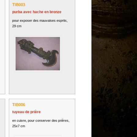
TIB003
purba avec hache en bronze
pour exposer des mauvaises esprits,
29 cm
TIB006
tuyeau de prière
en cuivre, pour conserver des prières,
25x7 cm