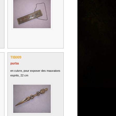
TIB009
purba
en cuivre, pour exposer des mauvaises
esprits, 22 cm