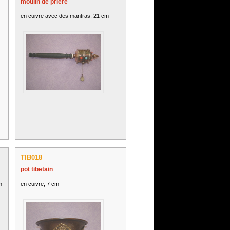
moulin de prière
en cuivre avec des mantras, 21 cm
TIB018
pot tibetain
n
en cuivre, 7 cm