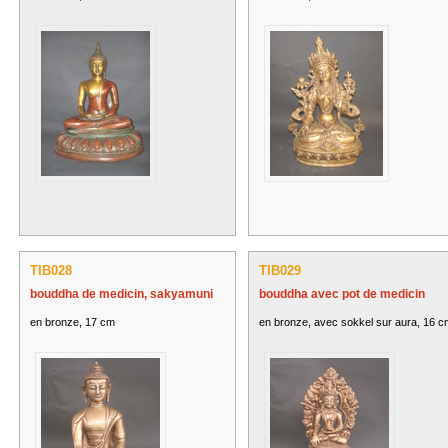
TIB028
TIB029
bouddha de medicin, sakyamuni
bouddha avec pot de medicin
en bronze, 17 cm
en bronze, avec sokkel sur aura, 16 c