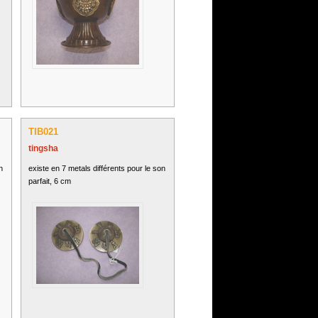
TIB021
tingsha
n
existe en 7 metals différents pour le son
parfait, 6 cm