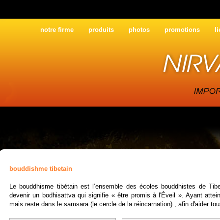
notre firme
produits
photos
promotions
l
bouddishme tibetain
Le bouddhisme tibétain est l’ensemble des écoles bouddhistes de Tibe
devenir un bodhisattva qui signifie « être promis à l'Éveil ». Ayant attein
mais reste dans le samsara (le cercle de la réincarnation) , afin d'aider tou