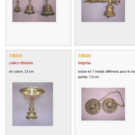
TIB019
TIB020
calice tibetain
tingsha
en cuivre, 13 cm
existe en 7 metals différents pour le so
parfait, 7,5 cm